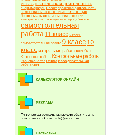
исследовательская деятельность
энергомарафон
Проект
проектная деятельность
презентация
возобновляемые источники
брошюры
альтернативные виды энергии
электрический ток
видео
мой город
Скачать
самостоятельная
работа
11 класс
? класс
9 класс
10
самоястоятельная работа
класс
контрольная работа
теплобмен
Контрольные работы
Котрольные работы
Равновесие тел
Оптика
Исследовательская
работа
свет
КАЛЬКУЛЯТОР ОНЛАЙН
РЕКЛАМА
По вопросам рекламы вы можете обратиться к
нам по адресу kabinetfiziki@yandex.ru
Статистика