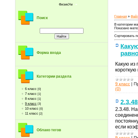
ФизикУм
Главная
»
Фай
Поиск
В категории м
Показано мате
Сортировать п
Какую
равно
Форма входа
Какую из 
короткую
Категории раздела
9 класс
|
П
(0)
6 класс
[0]
7 класс
[1]
8 класс
[1]
2.3.48
9 класс
[3]
2.3.48. Н
10 класс
[0]
11 класс
[2]
соединен
постоянну
если коэф
Облако тегов
9 класс
|
П