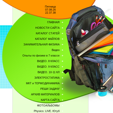
Пятница
07.08.26
22.37.38
ГЛАВНАЯ
НОВОСТИ САЙТА
КАТАЛОГ СТАТЕЙ
КАТАЛОГ ФАЙЛОВ
ЗАНИМАТЕЛЬНАЯ ФИЗИКА
Видео
Опыты по физике в 7 классе
ВИДЕО. 8 КЛАСС
ВИДЕО. 9 КЛАСС
ВИДЕО. 10-11 КЛ
ЭЛЕКТРОСТАТИКА
МКТ и ТЕРМОДИНАМИКА
РЕШИ ЗАДАЧУ
АРХИВ МАТЕРИАЛОВ
КАРТА САЙТА
ФОТОАЛЬБОМЫ
Physics: LIVE. Ютуб