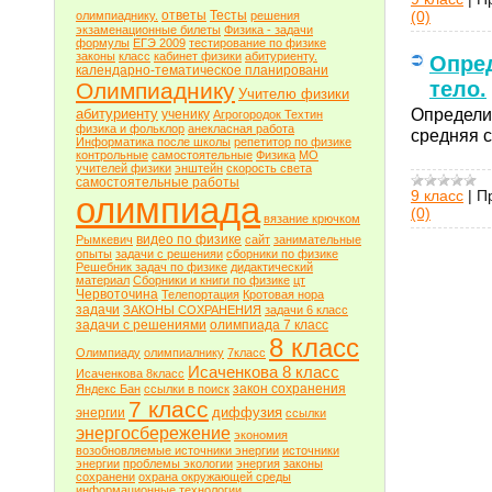
ответы
Тесты
(0)
олимпиаднику.
решения
экзаменационные билеты
Физика - задачи
формулы
ЕГЭ 2009
тестирование по физике
законы
класс
кабинет физики
абитуриенту.
Опред
календарно-тематическое планировани
тело.
Олимпиаднику
Учителю физики
Определит
абитуриенту
ученику
Агрогородок Техтин
физика и фольклор
анекласная работа
средняя с
Информатика после школы
репетитор по физике
контрольные
самостоятельные
Физика
МО
учителей физики
энштейн
скорость света
самостоятельные работы
9 класс
|
П
олимпиада
(0)
вязание крючком
видео по физике
Рымкевич
сайт
занимательные
опыты
задачи с решенияи
сборники по физике
Решебник задач по физике
дидактический
материал
Сборники и книги по физике
цт
Червоточина
Телепортация
Кротовая нора
задачи
ЗАКОНЫ СОХРАНЕНИЯ
задачи 6 класс
задачи с решениями
олимпиада 7 класс
8 класс
Олимпиаду
олимпиалнику
7класс
Исаченкова 8 класс
Исаченкова 8класс
закон сохранения
Яндекс Бан
ссылки в поиск
7 класс
диффузия
энергии
ссылки
энергосбережение
экономия
возобновляемые источники энергии
источники
энергии
проблемы экологии
энергия
законы
сохранени
охрана окружающей среды
информационные технологии