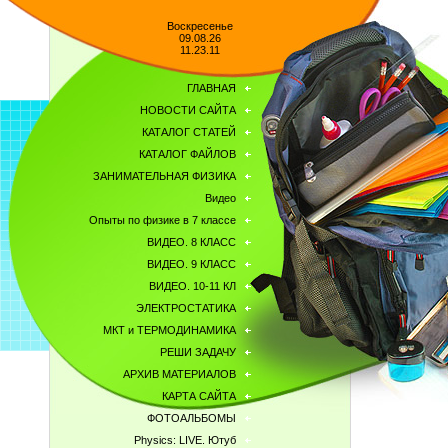
Воскресенье
09.08.26
11.23.11
ГЛАВНАЯ
НОВОСТИ САЙТА
КАТАЛОГ СТАТЕЙ
КАТАЛОГ ФАЙЛОВ
ЗАНИМАТЕЛЬНАЯ ФИЗИКА
Видео
Опыты по физике в 7 классе
ВИДЕО. 8 КЛАСС
ВИДЕО. 9 КЛАСС
ВИДЕО. 10-11 КЛ
ЭЛЕКТРОСТАТИКА
МКТ и ТЕРМОДИНАМИКА
РЕШИ ЗАДАЧУ
АРХИВ МАТЕРИАЛОВ
КАРТА САЙТА
ФОТОАЛЬБОМЫ
Physics: LIVE. Ютуб