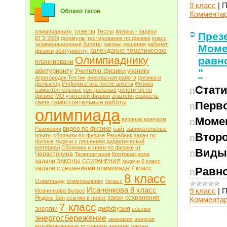
9 класс
|
П
Облако тегов
Комментар
ответы
Тесты
олимпиаднику.
Физика - задачи
През
ЕГЭ 2009
формулы
тестирование по физике
класс
экзаменационные билеты
законы
решения
кабинет
Моме
календарно-тематическое
физики
абитуриенту.
Олимпиаднику
равн
планировани
абитуриенту
Учителю физики
"
ученику
Агрогородок Техтин
анекласная работа
физика и
фольклор
Информатика после школы
Физика
Стати
n
самостоятельные
контрольные
репетитор по
физике
МО учителей физики
энштейн
скорость
самостоятельные работы
света
Перво
n
олимпиада
Моме
n
вязание крючком
видео по физике
Рымкевич
сайт
занимательные
Второ
n
опыты
сборники по физике
Решебник задач по
физике
задачи с решенияи
дидактический
материал
Сборники и книги по физике
цт
Виды
n
Червоточина
Телепортация
Кротовая нора
задачи
ЗАКОНЫ СОХРАНЕНИЯ
задачи 6 класс
задачи с решениями
олимпиада 7 класс
Равн
n
8 класс
Олимпиаду
олимпиалнику
7класс
Исаченкова 8 класс
9 класс
|
П
Исаченкова 8класс
закон сохранения
Яндекс Бан
ссылки в поиск
Комментар
7 класс
диффузия
энергии
ссылки
энергосбережение
экономия
энергия
возобновляемые источники энергии
законы