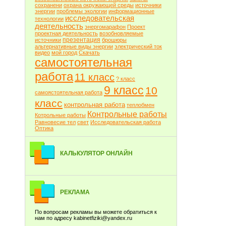
сохранени
охрана окружающей среды
источники
энергии
проблемы экологии
информационные
исследовательская
технологии
деятельность
энергомарафон
Проект
проектная деятельность
возобновляемые
презентация
источники
брошюры
альтернативные виды энергии
электрический ток
видео
мой город
Скачать
самостоятельная
работа
11 класс
? класс
9 класс
10
самоястоятельная работа
класс
контрольная работа
теплобмен
Контрольные работы
Котрольные работы
Равновесие тел
свет
Исследовательская работа
Оптика
КАЛЬКУЛЯТОР ОНЛАЙН
РЕКЛАМА
По вопросам рекламы вы можете обратиться к
нам по адресу kabinetfiziki@yandex.ru