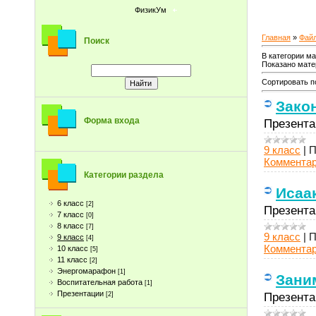
ФизикУм
Главная
»
Фай
Поиск
В категории м
Показано мате
Сортировать п
Зако
Форма входа
Презента
9 класс
|
П
Комментар
Категории раздела
Исаа
6 класс
[2]
Презента
7 класс
[0]
8 класс
[7]
9 класс
|
П
9 класс
[4]
Комментар
10 класс
[5]
11 класс
[2]
Энергомарафон
[1]
Зани
Воспитательная работа
[1]
Презентации
Презента
[2]